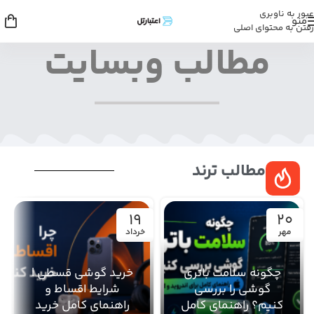
عبور به ناوبری
منو
رفتن به محتوای اصلی
مطالب وبسایت
مطالب ترند
19
20
مهر
خرداد
چگونه سلامت باتری
خرید گوشی قسطی |
گوشی را بررسی
شرایط اقساط و
کنیم؟ راهنمای کامل
راهنمای کامل خرید