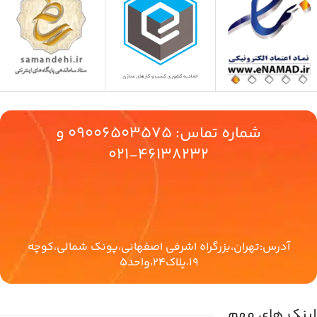
شماره تماس:
09006503575
و
46138232-021
آدرس:تهران،بزرگراه اشرفی اصفهانی،پونک شمالی،کوچه
19،پلاک24،واحد5
لینک های مهم