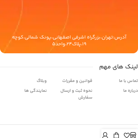
آدرس:تهران،بزرگراه اشرفی اصفهانی،پونک شمالی،کوچه
19،پلاک24،واحد5
لینک های مهم
تماس با ما
قوانین و مقررات
وبلاگ
درباره ما
نحوه ثبت و ارسال
نمایندگی ها
سفارش