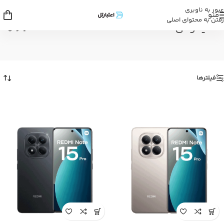
عبور به ناوبری
منو
رفتن به محتوای اصلی
شیائومی
خانه
/
شیائومی
فیلترها