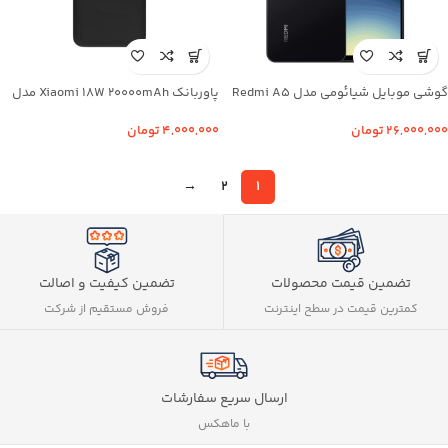
گوشی موبایل شیائومی مدل Redmi A5
پاوربانک Xiaomi 18W 20000mAh مدل
ظرفیت 64 گیگابایت رم 3 گیگابایت
Redmi PB200LZM Global -اصلی
۲۶,۰۰۰,۰۰۰
تومان
۴,۰۰۰,۰۰۰
تومان
→
2
1
تضمین کیفیت و اصالت
تضمین قیمت محصولات
فروش مستقیم از شرکت
کمترین قیمت در سطح اینترنت
ارسال سریع سفارشات
با ماهکس