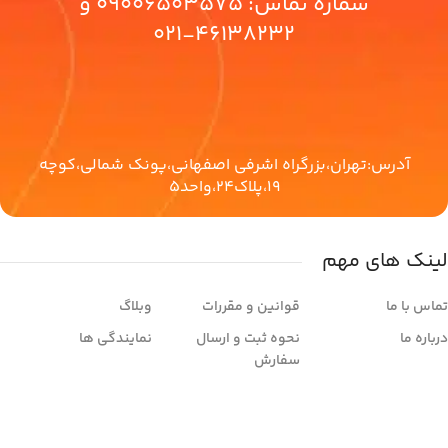
شماره تماس:
09006503575
و
46138232-021
آدرس:تهران،بزرگراه اشرفی اصفهانی،پونک شمالی،کوچه
19،پلاک24،واحد5
لینک های مهم
تماس با ما
قوانین و مقررات
وبلاگ
درباره ما
نحوه ثبت و ارسال
نمایندگی ها
سفارش