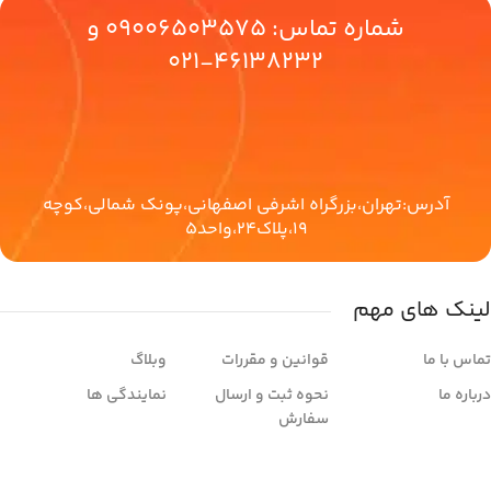
شماره تماس:
09006503575
و
46138232-021
آدرس:تهران،بزرگراه اشرفی اصفهانی،پونک شمالی،کوچه
19،پلاک24،واحد5
لینک های مهم
تماس با ما
قوانین و مقررات
وبلاگ
درباره ما
نحوه ثبت و ارسال
نمایندگی ها
سفارش