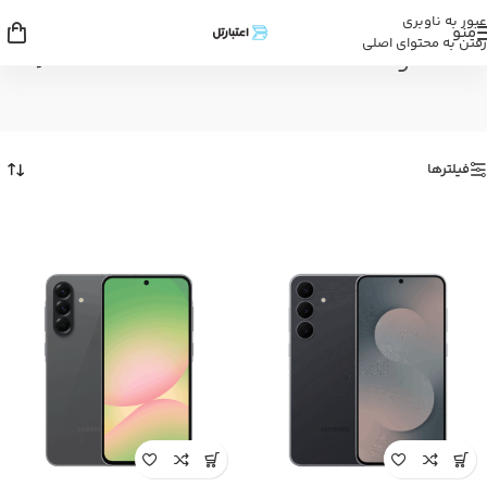
عبور به ناوبری
منو
رفتن به محتوای اصلی
سامسونگ
خانه
/
سامسونگ
فیلترها