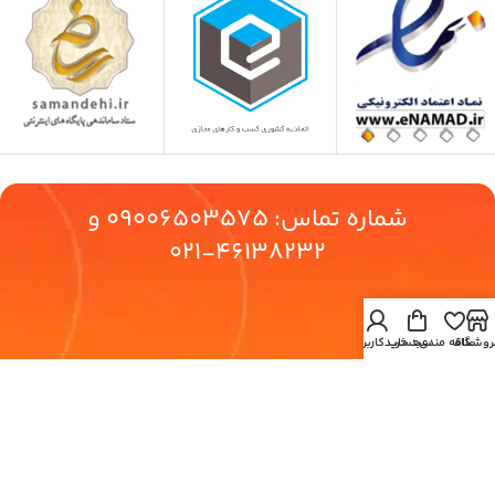
شماره تماس:
09006503575
و
46138232-021
روشگاه
علاقه مندی
سبد خرید
حساب کاربری من
آدرس:تهران،بزرگراه اشرفی اصفهانی،پونک شمالی،کوچه
19،پلاک24،واحد5