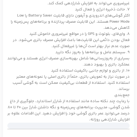
غیرضروری می‌تواند به افزایش شارژدهی کمک کند.
7. حالت ذخیره انرژی را فعال کنید
اکثر گوشی‌های اندرویدی و آیفون دارای قابلیت Battery Saver یا Low
Power Mode هستند. این قابلیت مصرف پردازنده و برنامه‌های پس‌زمینه را
کاهش می‌دهد.
8. وای‌فای، بلوتوث و GPS را در مواقع غیرضروری خاموش کنید
فعال بودن دائمی این قابلیت‌ها باعث افزایش مصرف باتری می‌شود. در
صورت عدم نیاز بهتر است آن‌ها را غیرفعال کنید.
9. سیستم عامل و برنامه‌ها را به‌روز نگه دارید
بسیاری از به‌روزرسانی‌ها شامل بهینه‌سازی مصرف انرژی هستند و می‌توانند
عملکرد باتری را بهبود دهند.
10. از باتری و لوازم جانبی باکیفیت استفاده کنید
در صورت نیاز به تعویض باتری، حتماً از باتری اصلی یا نمونه‌های معتبر
استفاده کنید. استفاده از قطعات بی‌کیفیت ممکن است به گوشی آسیب
برساند.
جمع‌بندی
با رعایت چند نکته ساده مانند استفاده از شارژر استاندارد، جلوگیری از داغ
شدن گوشی، مدیریت برنامه‌های پس‌زمینه و نگه داشتن شارژ بین 20 تا 80
درصد می‌توانید عمر باتری گوشی خود را افزایش دهید. این اقدامات علاوه بر
افزایش شارژدهی روزانه،