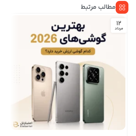
مطالب مرتبط
9
12
مرداد
خر