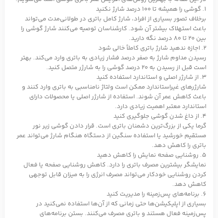
1. گوشی را همیشه تا 100 درصد شارژ نکنید
برخلاف تصور بسیاری از افراد، شارژ کامل باتری در طولانی‌مدت می‌تواند
باعث استهلاک بیشتر آن شود. کارشناسان توصیه می‌کنند شارژ گوشی را
بین 20 تا 80 درصد نگه دارید.
2. اجازه ندهید شارژ باتری کاملاً خالی شود
رسیدن مداوم شارژ به صفر درصد فشار زیادی به باتری وارد می‌کند. بهتر
است قبل از رسیدن به 20 درصد گوشی را به شارژر متصل کنید.
3. از شارژر اصلی و استاندارد استفاده کنید
شارژرهای غیراستاندارد ممکن است ولتاژ نامناسبی به باتری وارد کنند و
باعث کاهش عمر آن شوند. استفاده از شارژر اصلی یا محصولات دارای
استاندارد معتبر اهمیت زیادی دارد.
4. از داغ شدن گوشی جلوگیری کنید
گرما یکی از بزرگ‌ترین دشمنان باتری است. قرار دادن گوشی زیر نور
مستقیم خورشید یا استفاده سنگین از دستگاه هنگام شارژ می‌تواند عمر
باتری را کاهش دهد.
5. روشنایی صفحه نمایش را کاهش دهید
نمایشگر بیشترین مصرف باتری را دارد. کاهش روشنایی صفحه یا فعال
کردن روشنایی خودکار می‌تواند مصرف انرژی را به میزان قابل توجهی
کاهش دهد.
6. برنامه‌های پس‌زمینه را مدیریت کنید
بسیاری از اپلیکیشن‌ها حتی زمانی که از آن‌ها استفاده نمی‌کنید در
پس‌زمینه فعال هستند و باتری مصرف می‌کنند. بستن برنامه‌های