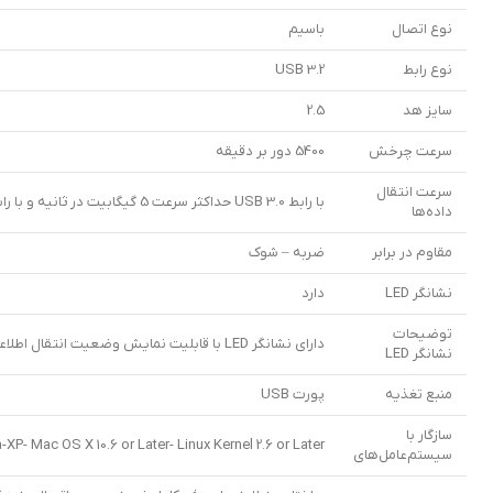
نوع اتصال
باسیم
نوع رابط
USB 3.2
سایز هد
2.5
سرعت چرخش
5400 دور بر دقیقه
سرعت انتقال
با رابط USB 3.0 حداکثر سرعت 5 گیگابیت در ثانیه و با رابط USB 2.0 حداکثر سرعت 480 مگابیت در ثانیه
داده‌ها
مقاوم در برابر
ضربه – شوک
نشانگر LED
دارد
توضیحات
دارای نشانگر LED با قابلیت نمایش وضعیت انتقال اطلاعات
نشانگر LED
منبع تغذیه
پورت USB
سازگار با
- Mac OS X 10.6 or Later- Linux Kernel 2.6 or Later
سیستم‌عامل‌های