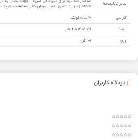
سایر قابلیت‌ها
Cable) نیز به منظور تامین جریان کافی استفاده نمایید – روکش سیلیکونی مقاوم با طراحی ساده مدرن
گارانتی
3 ساله آونگ
ابعاد
121x81x21 میلیمتر
وزن
201 گرم
دیدگاه کاربران