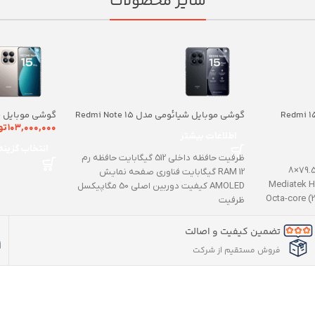
سایر محصولات
بایل شیائومی مدل Redmi 15C
گوشی موبایل شیائومی مدل Redmi Note 15
Pro Plus ظرفیت 512 گیگابایت رم 12 گیگابایت
۱۰۳,۰۰۰,۰۰۰
تو
اطلاعات بیشتر
| 5G
رم12 گیگابایت
انتخاب گزینه
ظرفیت حافظه داخلی 512 گیگابایت حافظه رم
تعداد سیم کارت دو ابعاد 171.6×79.5×8
RAM 12 گیگابایت فناوری صفحه نمایش
زن 205 گرم تراشه Mediatek Helio
AMOLED کیفیت دوربین اصلی 50 مگاپیکسل
ظرفیت
تضمین کیفیت و اصالت
فروش مستقیم از شرکت