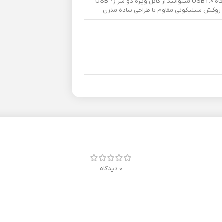
ساختار سه لایه برای دفع کامل ضربه – جهت اتصال به درگاه USB 2.0 میتوانید از کابل ویژه دو سر (USB Y
0 دیدگاه