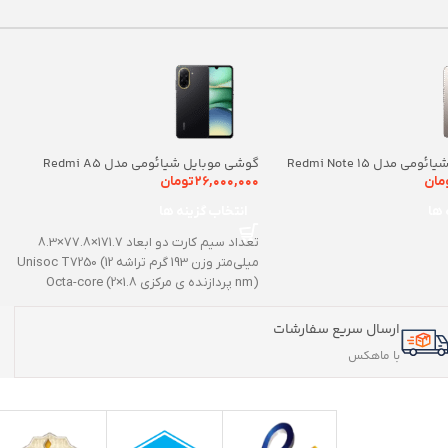
گوشی موبایل شیائومی مدل Redmi Note 15
گوشی موبایل شیائومی مدل Redmi A5
pro 4G دو سیم کارت ظرفیت 512 گیگابایت و
ظرفیت 64 گیگابایت رم 3 گیگابایت
مان
۲۶,۰۰۰,۰۰۰
تومان
 ها
انتخاب گزینه ها
تعداد سیم کارت دو ابعاد 171.7×77.8×8.3
میلی‌متر وزن 193 گرم تراشه Unisoc T7250 (12
nm) پردازنده ‌ی مرکزی Octa-core (2×1.8
ارسال سریع سفارشات
با ماهکس