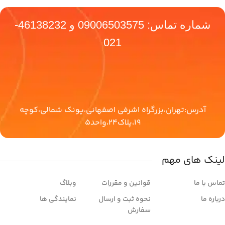
شماره تماس:
09006503575
و
46138232-
021
آدرس:تهران،بزرگراه اشرفی اصفهانی،پونک شمالی،کوچه
19،پلاک24،واحد5
لینک های مهم
تماس با ما
قوانین و مقررات
وبلاگ
درباره ما
نحوه ثبت و ارسال
نمایندگی ها
سفارش