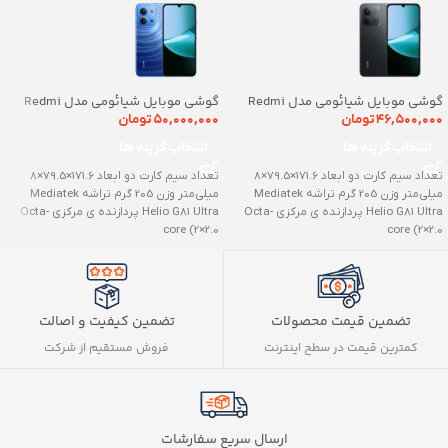
گوشی موبایل شیائومی مدل Redmi
گوشی موبایل شیائومی مدل Redmi
15C ظرفیت 128 گیگابایت رم 4
15C ظرفیت 256 گیگابایت رم 8
۴۶,۵۰۰,۰۰۰
تومان
۵۰,۰۰۰,۰۰۰
تومان
گیگابایت
گیگابایت
انتخاب گزینه ها
انتخاب گزینه ها
تعداد سیم کارت دو ابعاد 171.6×79.5×8
تعداد سیم کارت دو ابعاد 171.6×79.5×8
میلی‌متر وزن 205 گرم تراشه Mediatek
میلی‌متر وزن 205 گرم تراشه Mediatek
Helio G81 Ultra پردازنده ‌ی مرکزی Octa-
Helio G81 Ultra پردازنده ‌ی مرکزی Octa-
core (2×2.0
core (2×2.0
تضمین کیفیت و اصالت
تضمین قیمت محصولات
فروش مستقیم از شرکت
کمترین قیمت در سطح اینترنت
ارسال سریع سفارشات