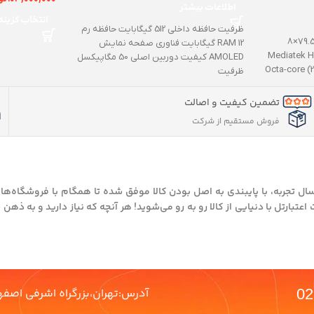
اطلاعات بیشتر
| 5G
رم12 گیگابایت
انتخاب گزینه
ظرفیت حافظه داخلی 512 گیگابایت حافظه رم
تعداد سیم کارت دو ابعاد 171.6×79.5×8
RAM 12 گیگابایت فناوری صفحه نمایش
زن 205 گرم تراشه Mediatek Helio
AMOLED کیفیت دوربین اصلی 50 مگاپیکسل
ظرفیت
تضمین کیفیت و اصالت
فروش مستقیم از شرکت
سال تجربه، با پایبندی به اصل بودن کالا موفق شده تا همگام با فروشگاه‌های
بارتل با دنیایی از کالا رو به رو می‌شوید! هر آنچه که نیاز دارید و به ذهن
آدرس:تهران،بزرگراه اشرفی اصفهانی،پونک