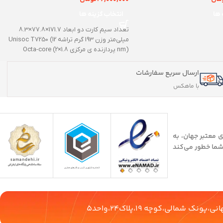
 ها
انتخاب گزینه ها
تعداد سیم کارت دو ابعاد 171.7×77.8×8.3
میلی‌متر وزن 193 گرم تراشه Unisoc T7250 (12
nm) پردازنده ‌ی مرکزی Octa-core (2×1.8
ارسال سریع سفارشات
با ماهکس
 معتبر جهان، به
 شما خطور می‌کند
 شمالی،کوچه 19،پلاک24،واحد5