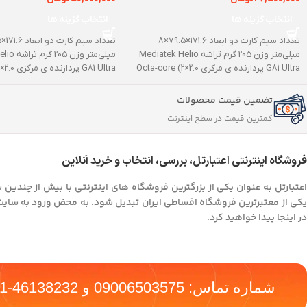
انتخاب گزینه ها
انتخاب گزینه ها
تعداد سیم کارت دو ابعاد 171.6×79.5×8
میلی‌متر وزن 205 گرم تراشه Mediatek Helio
میلی‌متر و
G81 Ultra پردازنده ‌ی مرکزی Octa-core (2×2.0
G81 Ultra پردازنده ‌ی مرکزی Octa-core (2×2.0
تضمین قیمت محصولات
کمترین قیمت در سطح اینترنت
فروشگاه اینترنتی اعتبارتل، بررسی، انتخاب و خرید آنلاین
اعتبارتل به عنوان یکی از بزرگترین فروشگاه های اینترنتی با بیش از چندین 
یکی از معتبرترین فروشگاه اقساطی ایران تبدیل شود. به محض ورود به سایت اعت
در اینجا پیدا خواهید کرد.
شماره تماس:
09006503575
و
46138232-021