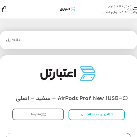
عبور به ناوبری
منو
رفتن به محتوای اصلی
خانه
/
اپل
AirPods Pro2 New (USB-C) – سفید – اصلی
مقایسه
افزودن به علاقه مندی