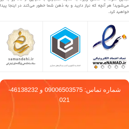
می‌شوید! هر آنچه که نیاز دارید و به ذهن شما خطور می‌کند در اینجا پیدا
خواهید کرد.
شماره تماس:
09006503575
و
46138232-
021